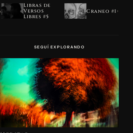
Libras de
›
‹
Versos
Craneo #1
Libres #5
SEGUÍ EXPLORANDO