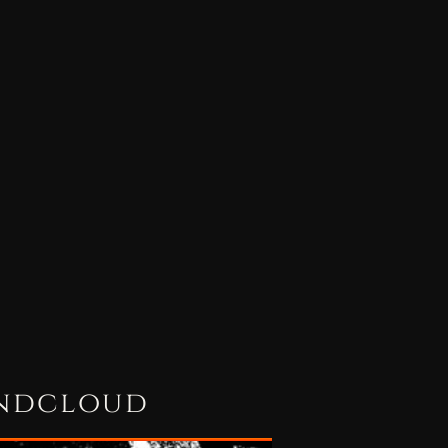
ookies de marketing.
ng
undcloud