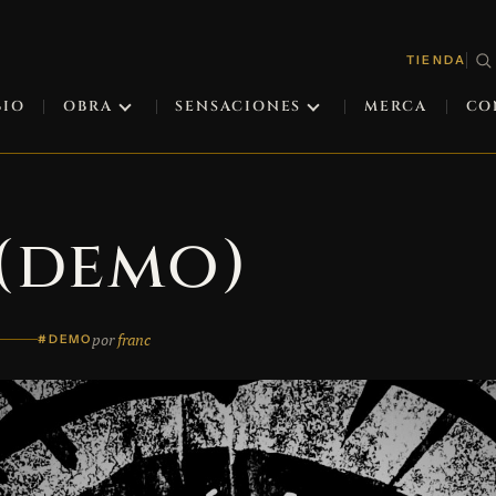
TIENDA
BIO
OBRA
SENSACIONES
MERCA
CO
 (demo)
por
franc
#DEMO