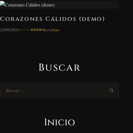
Corazones Cálidos (demo)
22/08/2024
por
franc
#DEMO
Buscar
Buscar:
Inicio