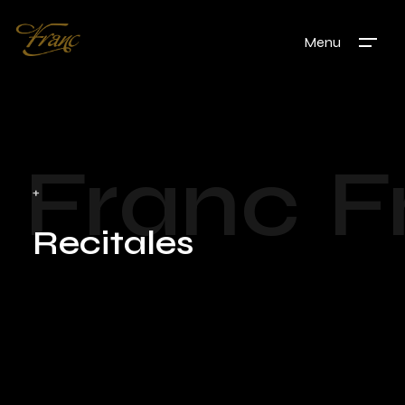
Menu
Franc
F
+
Recitales