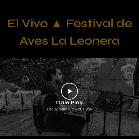
El Vivo ▲ Festival de
Aves La Leonera
Dale Play
Escúchalo vía YouTube