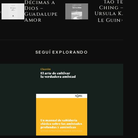
Tao Te
Décimas a
Ching –
Dios –
‹
Ursula K.
Guadalupe
›
Amor
Le Guin
SEGUÍ EXPLORANDO